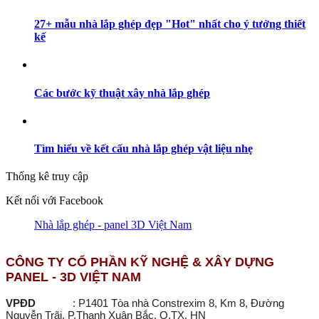
27+ mẫu nhà lắp ghép đẹp "Hot" nhất cho ý tưởng thiết
kế
Các bước kỹ thuật xây nhà lắp ghép
Tìm hiểu về kết cấu nhà lắp ghép vật liệu nhẹ
Thống kê truy cập
Kết nối với Facebook
Nhà lắp ghép - panel 3D Việt Nam
CÔNG TY CỔ PHẦN KỸ NGHỆ & XÂY DỰNG
PANEL - 3D VIỆT NAM
VPĐD
: P1401 Tòa nhà Constrexim 8, Km 8, Đường
Nguyễn Trãi, P.Thanh Xuân Bắc, Q.TX, HN