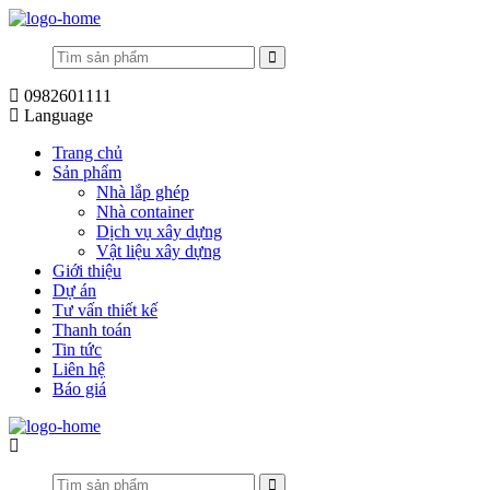
0982601111
Language
Trang chủ
Sản phẩm
Nhà lắp ghép
Nhà container
Dịch vụ xây dựng
Vật liệu xây dựng
Giới thiệu
Dự án
Tư vấn thiết kế
Thanh toán
Tin tức
Liên hệ
Báo giá