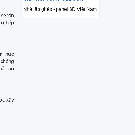
Nhà lắp ghép - panel 3D Việt Nam
 sẽ tốn
ắp ghép
m
thực
, chống
uả, tạo
ược xây