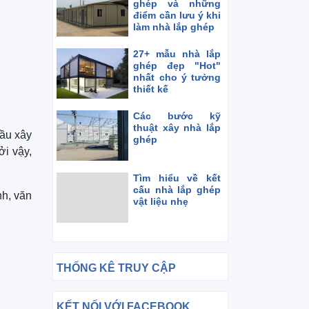
ghép và những
điểm cần lưu ý khi
làm nhà lắp ghép
27+ mẫu nhà lắp
ghép đẹp "Hot"
nhất cho ý tưởng
thiết kế
Các bước kỹ
thuật xây nhà lắp
cầu xây
ghép
ởi vậy,
Tìm hiểu về kết
cấu nhà lắp ghép
nh, văn
vật liệu nhẹ
THỐNG KÊ TRUY CẬP
KẾT NỐI VỚI FACEBOOK