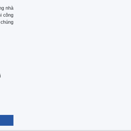
ông nhà
hi công
 chúng
i