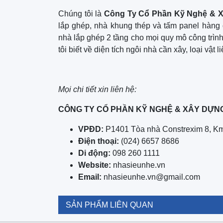
Chúng tôi là
Công Ty Cổ Phần Kỹ Nghệ & X
lắp ghép, nhà khung thép và tấm panel hàng đ
nhà lắp ghép 2 tầng cho mọi quy mô công trình
tôi biết về diện tích ngôi nhà cần xây, loại vậ
Mọi chi tiết xin liên hệ:
CÔNG TY CỔ PHẦN KỸ NGHỆ & XÂY DỰNG
VPĐD:
P1401 Tòa nhà Constrexim 8, Km
Điện thoại:
(024) 6657 8686
Di động:
098 260 1111
Website:
nhasieunhe.vn
Email:
nhasieunhe.vn@gmail.com
SẢN PHẨM LIÊN QUAN