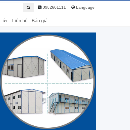
0982601111
Language
 tức
Liên hệ
Báo giá