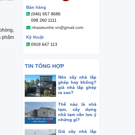
Bán hàng
(046) 657 8686
098 260 1111
nhasieunhe.vn@gmail.com
 phòng,
ản phẩm
Kỹ thuật
0918 647 113
TIN TỔNG HỢP
Nên xây nhà lắp
ghép hay không?
giá nhà lắp ghép
ra sao?
Thế nào là nhà
tạm, xây dựng
nhà tạm cần lưu ý
những gì?
Giá xây nhà lắp