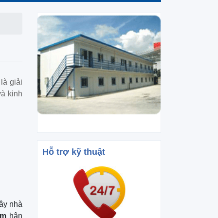
là giải
và kinh
Hỗ trợ kỹ thuật
xây nhà
am
hân