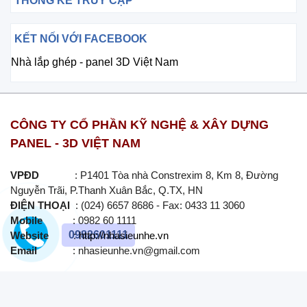
THỐNG KÊ TRUY CẬP
KẾT NỐI VỚI FACEBOOK
Nhà lắp ghép - panel 3D Việt Nam
CÔNG TY CỔ PHẦN KỸ NGHỆ & XÂY DỰNG
PANEL - 3D VIỆT NAM
VPĐD
: P1401 Tòa nhà Constrexim 8, Km 8, Đường
Nguyễn Trãi, P.Thanh Xuân Bắc, Q.TX, HN
ĐIỆN THOẠI
: (024) 6657 8686 - Fax: 0433 11 3060
Mobile
: 0982 60 1111
0982601111
Website
:
http://nhasieunhe.vn
Email
: nhasieunhe.vn@gmail.com
PANEL - 3D VIỆT NAM
-
Nơi nào tốt nhất, chúng tôi tốt hơn
- Nơi nào rẻ nhất, chúng tôi rẻ hơn.