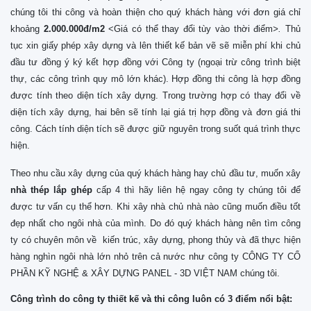
chúng tôi thi công và hoàn thiện cho quý khách hàng với đơn giá chỉ
khoảng
2.000.000đ/m2
<Giá có thể thay đổi tùy vào thời điểm
>.
Thủ
tục xin giấy phép xây dựng và lên thiết kế bản vẽ sẽ miễn phí khi chủ
đầu tư đồng ý ký kết hợp đồng với Công ty (ngoại trừ công trình biệt
thự, các công trình quy mô lớn khác). Hợp đồng thi công là hợp đồng
được tính theo diện tích xây dựng. Trong trường hợp có thay đổi về
diện tích xây dựng, hai bên sẽ tính lại giá trị hợp đồng và đơn giá thi
công. Cách tính diện tích sẽ được giữ nguyên trong suốt quá trình thực
hiện.
Theo nhu cầu xây dựng của quý khách hàng hay chủ đầu tư, muốn xây
nhà thép lắp ghép
cấp 4 thì hãy liên hệ ngay công ty chúng tôi để
được tư vấn cụ thể hơn. Khi xây nhà chủ nhà nào cũng muốn điều tốt
đẹp nhất cho ngôi nhà của mình. Do đó quý khách hàng nên tìm công
ty có chuyên môn về kiến trúc, xây dựng, phong thủy và đã thực hiện
hàng nghìn ngôi nhà lớn nhỏ trên cả nước như công ty CÔNG TY CỔ
PHẦN KỸ NGHỆ & XÂY DỰNG PANEL - 3D VIỆT NAM chúng tôi.
Công trình do công ty thiết kế và thi công luôn có 3 điểm nổi bật: