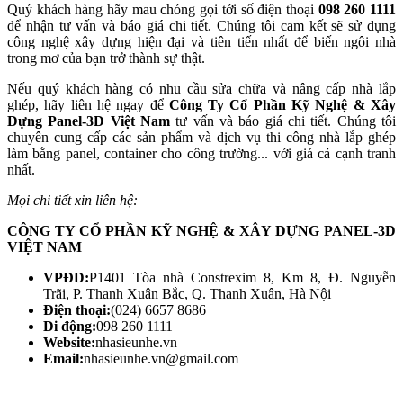
Quý khách hàng hãy mau chóng gọi tới số điện thoại
098 260 1111
để nhận tư vấn và báo giá chi tiết. Chúng tôi cam kết sẽ sử dụng
công nghệ xây dựng hiện đại và tiên tiến nhất để biến ngôi nhà
trong mơ của bạn trở thành sự thật.
Nếu quý khách hàng có nhu cầu sửa chữa và nâng cấp nhà lắp
ghép, hãy liên hệ ngay để
Công Ty Cổ Phần Kỹ Nghệ & Xây
Dựng Panel-3D Việt Nam
tư vấn và báo giá chi tiết. Chúng tôi
chuyên cung cấp các sản phẩm và dịch vụ thi công nhà lắp ghép
làm bằng panel, container cho công trường... với giá cả cạnh tranh
nhất.
Mọi chi tiết xin liên hệ:
CÔNG TY CỔ PHẦN KỸ NGHỆ & XÂY DỰNG PANEL-3D
VIỆT NAM
VPĐD:
P1401 Tòa nhà Constrexim 8, Km 8, Đ. Nguyễn
Trãi, P. Thanh Xuân Bắc, Q. Thanh Xuân, Hà Nội
Điện thoại:
(024) 6657 8686
Di động:
098 260 1111
Website:
nhasieunhe.vn
Email:
nhasieunhe.vn@gmail.com