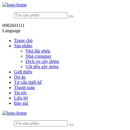
0982601111
Language
Trang chủ
Sản phẩm
Nhà lắp ghép
Nhà container
Dịch vụ xây dựng
Vật liệu xây dựng
Giới thiệu
Dự án
Tư vấn thiết kế
Thanh toán
Tin tức
Liên hệ
Báo giá