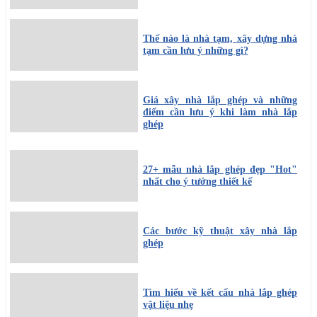
Thế nào là nhà tạm, xây dựng nhà
tạm cần lưu ý những gì?
Giá xây nhà lắp ghép và những
điểm cần lưu ý khi làm nhà lắp
ghép
27+ mẫu nhà lắp ghép đẹp "Hot"
nhất cho ý tưởng thiết kế
Các bước kỹ thuật xây nhà lắp
ghép
Tìm hiểu về kết cấu nhà lắp ghép
vật liệu nhẹ