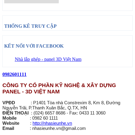
THỐNG KÊ TRUY CẬP
KẾT NỐI VỚI FACEBOOK
Nhà lắp ghép - panel 3D Việt Nam
0982601111
CÔNG TY CỔ PHẦN KỸ NGHỆ & XÂY DỰNG
PANEL - 3D VIỆT NAM
VPĐD
: P1401 Tòa nhà Constrexim 8, Km 8, Đường
Nguyễn Trãi, P.Thanh Xuân Bắc, Q.TX, HN
ĐIỆN THOẠI
: (024) 6657 8686 - Fax: 0433 11 3060
Mobile
: 0982 60 1111
Website
:
http://nhasieunhe.vn
Email
: nhasieunhe.vn@gmail.com