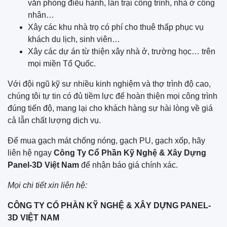
văn phòng điều hành, lán trại công trình, nhà ở công
nhân…
Xây các khu nhà trọ có phí cho thuê thấp phục vụ
khách du lịch, sinh viên…
Xây các dự án từ thiện xây nhà ở, trường học… trên
mọi miền Tổ Quốc.
Với đội ngũ kỹ sư nhiều kinh nghiệm và thợ trình độ cao,
chúng tôi tự tin có đủ tiềm lực để hoàn thiện mọi công trình
đúng tiến độ, mang lại cho khách hàng sự hài lòng về giá
cả lẫn chất lượng dịch vụ.
Để mua gạch mát chống nóng, gạch PU, gạch xốp, hãy
liên hệ ngay
Công Ty Cổ Phần Kỹ Nghệ & Xây Dựng
Panel-3D Việt Nam
để nhận báo giá chính xác.
Mọi chi tiết xin liên hệ:
CÔNG TY CỔ PHẦN KỸ NGHỆ & XÂY DỰNG PANEL-
3D VIỆT NAM