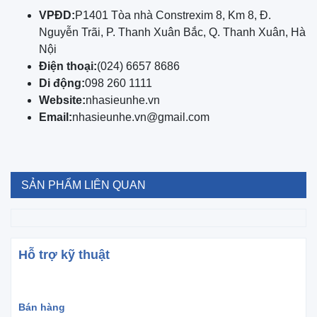
VPĐD:
P1401 Tòa nhà Constrexim 8, Km 8, Đ.
Nguyễn Trãi, P. Thanh Xuân Bắc, Q. Thanh Xuân, Hà
Nội
Điện thoại:
(024) 6657 8686
Di động:
098 260 1111
Website:
nhasieunhe.vn
Email:
nhasieunhe.vn@gmail.com
SẢN PHẨM LIÊN QUAN
Hỗ trợ kỹ thuật
Bán hàng