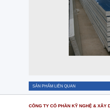
SẢN PHẨM LIÊN QUAN
CÔNG TY CỔ PHẦN KỸ NGHỆ & XÂY D