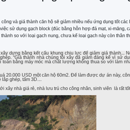
i công và giá thành căn hộ sẽ giảm nhiều nếu ứng dụng tốt các 
 việc sử dụng gạch block (đúc bằng hỗn hợp đá mạt, xi-măng, c
thành so với loại gạch nung, chưa kể loại gạch này còn thân t
xây dựng bằng kết cấu khung chịu lực để giảm giá thành... 
hép. “Giá thành nhà chúng tôi xây đã giảm đáng kể vì sử dụ
ới toàn bằng máy móc mà chất lượng không thua so với làm n
quá 20.000 USD một căn hộ 60m2. Để làm được dự án này, côn
ệ lắp ghép, tấm 3D…
 xây nhà giá rẻ, nhà lưu trú cho công nhân, sinh viên là rất tốt