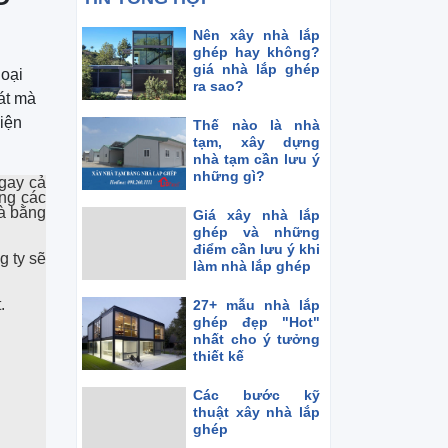
Nên xây nhà lắp
ghép hay không?
giá nhà lắp ghép
loại
ra sao?
át mà
hiện
Thế nào là nhà
tạm, xây dựng
nhà tạm cần lưu ý
những gì?
Ngay cả
ng các
hà bằng
Giá xây nhà lắp
ghép và những
điểm cần lưu ý khi
g ty sẽ
làm nhà lắp ghép
.
27+ mẫu nhà lắp
ghép đẹp "Hot"
nhất cho ý tưởng
thiết kế
Các bước kỹ
thuật xây nhà lắp
ghép