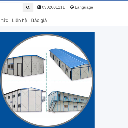
0982601111
Language
 tức
Liên hệ
Báo giá