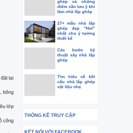
ghép và những
điểm cần lưu ý khi
làm nhà lắp ghép
27+ mẫu nhà lắp
ghép đẹp "Hot"
nhất cho ý tưởng
thiết kế
Các bước kỹ
thuật xây nhà lắp
ghép
Tìm hiểu về kết
đặt tại
cấu nhà lắp ghép
vật liệu nhẹ
h, bông
iều lớp
THỐNG KÊ TRUY CẬP
gỗ công
KẾT NỐI VỚI FACEBOOK