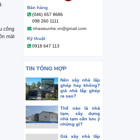
g.
Bán hàng
(046) 657 8686
098 260 1111
nhasieunhe.vn@gmail.com
ểu công
tôn mát
Kỹ thuật
0918 647 113
TIN TỔNG HỢP
Nên xây nhà lắp
ghép hay không?
giá nhà lắp ghép
ra sao?
Thế nào là nhà
tạm, xây dựng
nhà tạm cần lưu ý
những gì?
Giá xây nhà lắp