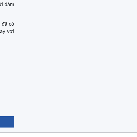
mới đảm
 đã có
gay với