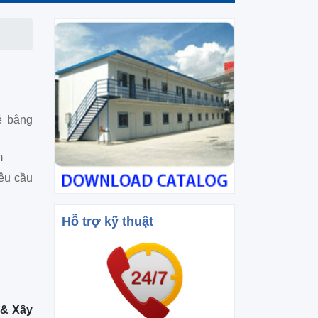
ẻ bằng
m
yêu cầu
Hỗ trợ kỹ thuật
 & Xây