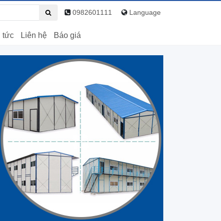
0982601111
Language
 tức
Liên hệ
Báo giá