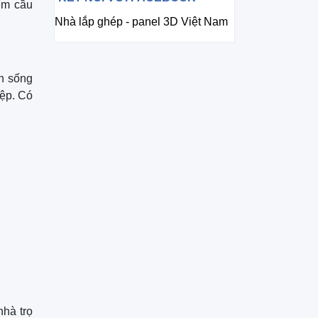
hềm cầu
Nhà lắp ghép - panel 3D Việt Nam
nh sống
iệp. Có
nhà trọ