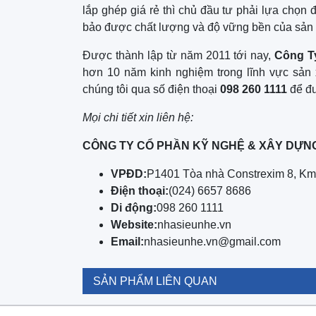
lắp ghép giá rẻ thì chủ đầu tư phải lựa chọn
bảo được chất lượng và độ vững bền của sản
Được thành lập từ năm 2011 tới nay,
Công T
hơn 10 năm kinh nghiệm trong lĩnh vực sản x
chúng tôi qua số điện thoại
098 260 1111
để đư
Mọi chi tiết xin liên hệ:
CÔNG TY CỔ PHẦN KỸ NGHỆ & XÂY DỰNG
VPĐD:
P1401 Tòa nhà Constrexim 8, Km 
Điện thoại:
(024) 6657 8686
Di động:
098 260 1111
Website:
nhasieunhe.vn
Email:
nhasieunhe.vn@gmail.com
SẢN PHẨM LIÊN QUAN