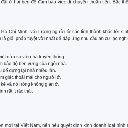
 đặt ở hai bên để đảm bảo việc di chuyển thuận tiện. Bậc t
Hồ Chí Minh, với lượng người từ các tỉnh thành khác tới si
h là giải pháp tuyệt vời nhất để đáp ứng nhu cầu an cư lạc ngh
một nửa so với nhà truyền thống.
m bảo độ bền vững của ngôi nhà.
u để dựng lại nhà nhiều lần.
ảm giác thoải mái cho người ở.
t kế và nới rộng không gian ở.
 rất ít rác thải.
 mới tại Việt Nam, nên nếu quyết định kinh doanh loại hình 