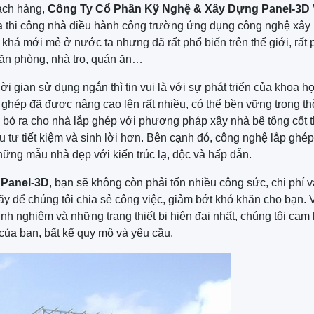
ách hàng,
Công Ty Cổ Phần Kỹ Nghệ & Xây Dựng Panel-3D 
và thi công nhà điều hành công trường ứng dụng công nghệ xây
 khá mới mẻ ở nước ta nhưng đã rất phổ biến trên thế giới, rất 
ăn phòng, nhà trọ, quán ăn…
i gian sử dụng ngắn thì tin vui là với sự phát triển của khoa h
ắp ghép đã được nâng cao lên rất nhiều, có thể bền vững trong th
nh bỏ ra cho nhà lắp ghép với phương pháp xây nhà bê tông cốt 
u tư tiết kiệm và sinh lời hơn. Bên cạnh đó, công nghệ lắp ghép
những mẫu nhà đẹp với kiến trúc lạ, độc và hấp dẫn.
a
Panel-3D
, bạn sẽ không còn phải tốn nhiều công sức, chi phí v
y để chúng tôi chia sẻ công việc, giảm bớt khó khăn cho bạn. 
nh nghiệm và những trang thiết bị hiện đại nhất, chúng tôi cam 
 của bạn, bất kể quy mô và yêu cầu.