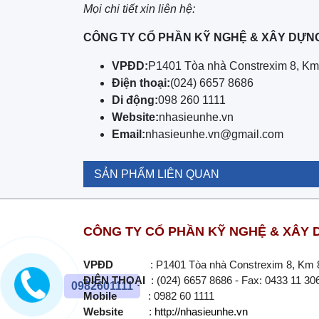
Mọi chi tiết xin liên hệ:
CÔNG TY CỔ PHẦN KỸ NGHỆ & XÂY DỰNG
VPĐD:
P1401 Tòa nhà Constrexim 8, Km 
Điện thoại:
(024) 6657 8686
Di động:
098 260 1111
Website:
nhasieunhe.vn
Email:
nhasieunhe.vn@gmail.com
SẢN PHẨM LIÊN QUAN
CÔNG TY CỔ PHẦN KỸ NGHỆ & XÂY D
VPĐD
: P1401 Tòa nhà Constrexim 8, Km 8, 
ĐIỆN THOẠI
: (024) 6657 8686 - Fax: 0433 
0982601111
Mobile
: 0982 60 1111
Website
:
http://nhasieunhe.vn