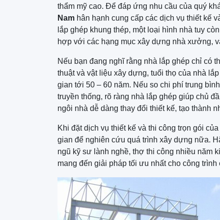
thẩm mỹ cao. Để đáp ứng nhu cầu của quý kh
Nam
hân hạnh cung cấp các dịch vụ thiết kế 
lắp ghép khung thép, một loại hình nhà tuy còn
hợp với các hạng mục xây dựng nhà xưởng, v
Nếu bạn đang nghĩ rằng nhà lắp ghép chỉ có thờ
thuật và vật liệu xây dựng, tuổi thọ của nhà l
gian tới 50 – 60 năm. Nếu so chi phí trung bì
truyền thống, rõ ràng nhà lắp ghép giúp chủ đầ
ngôi nhà dễ dàng thay đổi thiết kế, tạo thành 
Khi đặt dịch vụ thiết kế và thi công trọn gói củ
gian để nghiên cứu quá trình xây dựng nữa. Hã
ngũ kỹ sư lành nghề, thợ thi công nhiều năm ki
mang đến giải pháp tối ưu nhất cho công trình