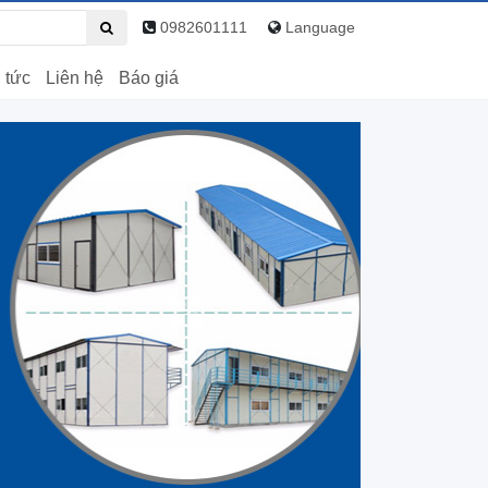
0982601111
Language
 tức
Liên hệ
Báo giá