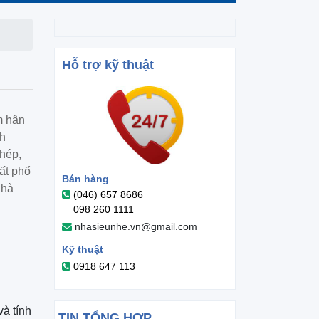
Hỗ trợ kỹ thuật
m hân
nh
hép,
ất phổ
Bán hàng
nhà
(046) 657 8686
098 260 1111
nhasieunhe.vn@gmail.com
Kỹ thuật
0918 647 113
và tính
TIN TỔNG HỢP