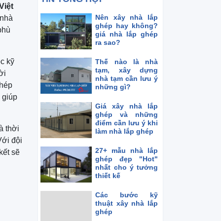
Việt
Nên xây nhà lắp
 nhà
ghép hay không?
phù
giá nhà lắp ghép
ra sao?
ọc kỹ
Thế nào là nhà
tạm, xây dựng
ời
nhà tạm cần lưu ý
thép
những gì?
 giúp
Giá xây nhà lắp
ghép và những
điểm cần lưu ý khi
à thời
làm nhà lắp ghép
Với đội
27+ mẫu nhà lắp
kết sẽ
ghép đẹp "Hot"
nhất cho ý tưởng
thiết kế
Các bước kỹ
thuật xây nhà lắp
ghép