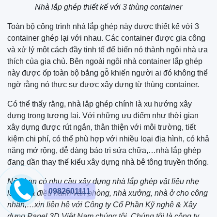
Nhà lắp ghép thiết kế với 3 thùng container
Toàn bộ công trình nhà lắp ghép này được thiết kế với 3
container ghép lại với nhau. Các container được gia công
và xử lý một cách đầy tinh tế để biến nó thành ngôi nhà ưa
thích của gia chủ. Bên ngoài ngôi nhà container lắp ghép
này được ốp toàn bộ bằng gỗ khiến người ai đó không thể
ngờ rằng nó thực sự được xây dựng từ thùng container.
Có thể thấy rằng, nhà lắp ghép chính là xu hướng xây
dựng trong tương lai. Với những ưu điểm như thời gian
xây dựng được rút ngắn, thân thiện với môi trường, tiết
kiệm chi phí, có thể phù hợp với nhiều loại địa hình, có khả
năng mở rộng, dễ dàng bảo trì sửa chữa,…nhà lắp ghép
đang dần thay thế kiểu xây dựng nhà bê tông truyền thống.
Nếu bạn có nhu cầu xây dựng nhà lắp ghép vật liệu nhẹ
0982601111
làm nhà điều hành văn phòng, nhà xưởng, nhà ở cho công
nhân,…xin liên hệ với Công ty Cổ Phần Kỹ nghệ & Xây
dựng Panel 3D Việt Nam chúng tôi. Chúng tôi là công ty